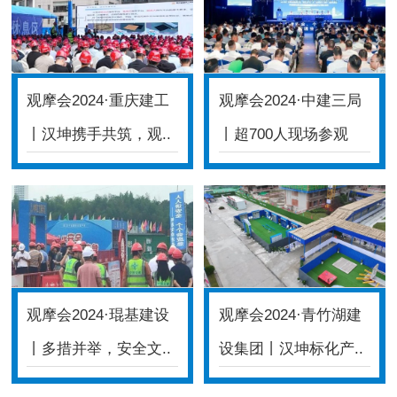
观摩会2024·重庆建工
观摩会2024·中建三局
丨汉坤携手共筑，观..
丨超700人现场参观
体..
观摩会2024·琨基建设
观摩会2024·青竹湖建
丨多措并举，安全文..
设集团丨汉坤标化产..