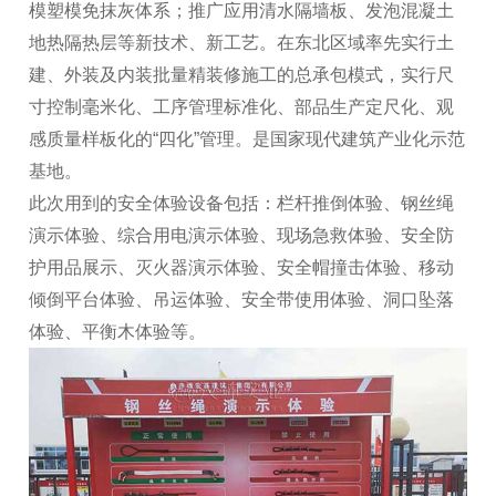
模塑模免抹灰体系；推广应用清水隔墙板、发泡混凝土
地热隔热层等新技术、新工艺。在东北区域率先实行土
建、外装及内装批量精装修施工的总承包模式，实行尺
寸控制毫米化、工序管理标准化、部品生产定尺化、观
感质量样板化的“四化”管理。是国家现代建筑产业化示范
基地。
此次用到的安全体验设备包括：栏杆推倒体验、钢丝绳
演示体验、综合用电演示体验、现场急救体验、安全防
护用品展示、灭火器演示体验、安全帽撞击体验、移动
倾倒平台体验、吊运体验、安全带使用体验、洞口坠落
体验、平衡木体验等。