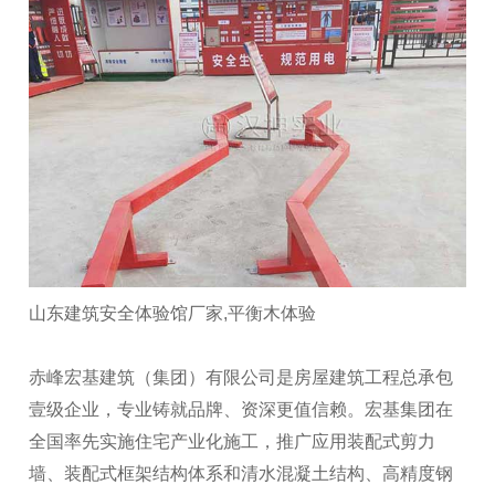
山东建筑安全体验馆厂家,平衡木体验
赤峰宏基建筑（集团）有限公司是房屋建筑工程总承包
壹级企业，
专业铸就品牌、资深更值信赖。宏基集团在
全国率先实施住宅产业化施工，推广应用装配式剪力
墙、装配式框架结构体系和清水混凝土结构、高精度钢