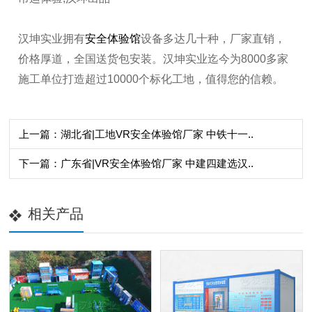
汉坤实业拥有
安全体验馆
设备多达几十种，厂家直销，
价格厚道，全国送货包安装。汉坤实业迄今为8000多家
施工单位打造超过10000个标化工地，值得您的信赖。
上一篇：湖北省|工地VR安全体验馆厂家 中铁十一..
下一篇：广东省|VR安全体验馆厂家 中建四建选汉..
相关产品